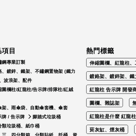
品項目
熱門標籤
鏽鋼專業訂製
伸縮圍欄、紅龍柱、
鉻、鍍鋅、鐵架、不鏽鋼置物架 (鐵力
鍍鉻架、鍍鋅架、鐵
)、波浪架、配件
縮圍欄柱/紅龍柱/告示牌/排隊柱/紅絨
紅龍柱 告示牌 開發
圍欄、雜誌架
傘架、雨傘袋、自動傘套機、傘套
紅龍柱是什麼 紅龍柱
牌 / 告示牌
腳踏式垃圾桶
分類垃圾桶、紙巾桶
菸灰缸、煙灰桶
、三、四分類箱、分類貼紙、托桶、資