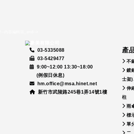
!--內容編輯區_end-->
產
03-5335088
03-5429477
不
9:00~12:00 13:30~18:00
鍍
(例假日休息)
士架
hm.office@msa.hinet.net
伸
新竹市武陵路245巷1弄14號1樓
柱
雨
標示
單
二