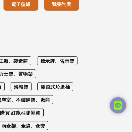
電子型錄
我要詢問
工廠、製造商
標示牌、告示架
力士架、置物架
商
海報架
腳踏式垃圾桶
無塵室、不鏽鋼架、廠商
購買 紅龍柱哪裡買
雨傘架、傘袋、傘套