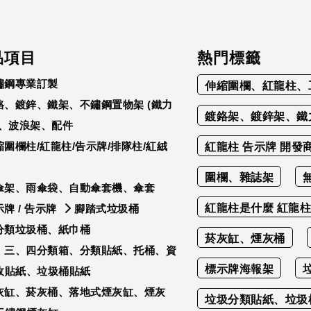
品項目
熱門標籤
鏽鋼專業訂製
伸縮圍欄、紅龍柱、
鉻、鍍鋅、鐵架、不鏽鋼置物架 (鐵力
鍍鉻架、鍍鋅架、鐵
)、波浪架、配件
縮圍欄柱/紅龍柱/告示牌/排隊柱/紅絨
紅龍柱 告示牌 開發
圍欄、雜誌架
傘架、雨傘袋、自動傘套機、傘套
紅龍柱是什麼 紅龍柱
牌 / 告示牌
腳踏式垃圾桶
分類垃圾桶、紙巾桶
菸灰缸、煙灰桶
、三、四分類箱、分類貼紙、托桶、資
標示牌海報架
收貼紙、垃圾桶貼紙
灰缸、菸灰桶、落地式煙灰缸、煙灰
垃圾分類貼紙、垃圾