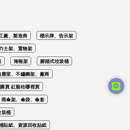
工廠、製造商
標示牌、告示架
力士架、置物架
商
海報架
腳踏式垃圾桶
無塵室、不鏽鋼架、廠商
購買 紅龍柱哪裡買
雨傘架、傘袋、傘套
垃圾桶
桶貼紙、資源回收貼紙