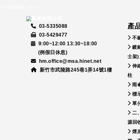
!--內容編輯區_end-->
產
03-5335088
03-5429477
不
9:00~12:00 13:30~18:00
鍍
(例假日休息)
士架
hm.office@msa.hinet.net
伸
新竹市武陵路245巷1弄14號1樓
柱
雨
標示
單
二
源回
煙