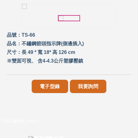
品號：TS-66
品名：不鏽鋼箭頭指示牌(側邊插入)
尺寸：長 49 * 寬 18* 高 126 cm
※雙面可視、 含4-4.3公斤塑膠壓鎮
電子型錄
我要詢問
!--內容編輯區_end-->