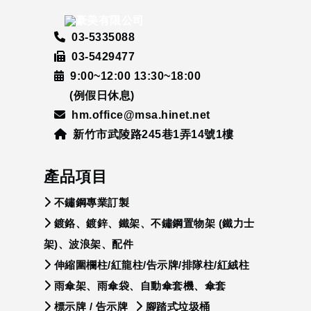
03-5335088
03-5429477
9:00~12:00 13:30~18:00
(例假日休息)
hm.office@msa.hinet.net
新竹市武陵路245巷1弄14號1樓
產品項目
不鏽鋼專業訂製
鍍鉻、鍍鋅、鐵架、不鏽鋼置物架 (鐵力士
架)、波浪架、配件
伸縮圍欄柱/紅龍柱/告示牌/排隊柱/紅絨柱
雨傘架、雨傘袋、自動傘套機、傘套
標示牌 / 告示牌
腳踏式垃圾桶