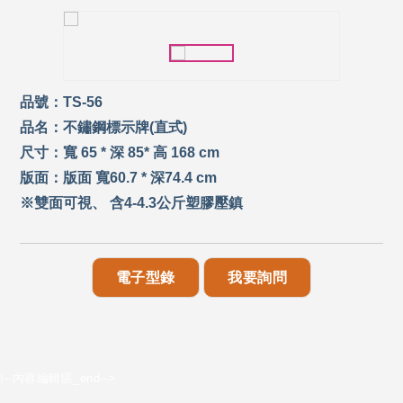
品號：TS-56
品名：不鏽鋼標示牌(直式)
尺寸：寬 65 * 深 85* 高 168 cm
版面：版面 寬60.7 * 深74.4 cm
※雙面可視、 含4-4.3公斤塑膠壓鎮
電子型錄
我要詢問
!--內容編輯區_end-->