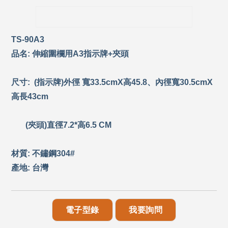
TS-90A3
品名: 伸縮圍欄用A3指示牌+夾頭
尺寸: (指示牌)外徑 寬33.5cmX高45.8、內徑寬30.5cmX
高長43cm
(夾頭)直徑7.2*高6.5 CM
材質: 不鏽鋼304#
產地: 台灣
電子型錄
我要詢問